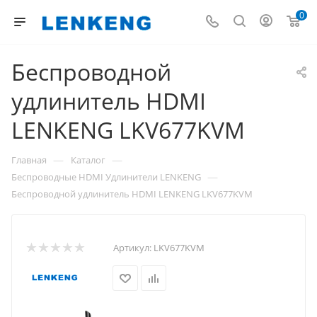
0
Беспроводной
удлинитель HDMI
LENKENG LKV677KVM
—
—
Главная
Каталог
—
Беспроводные HDMI Удлинители LENKENG
Беспроводной удлинитель HDMI LENKENG LKV677KVM
Артикул:
LKV677KVM