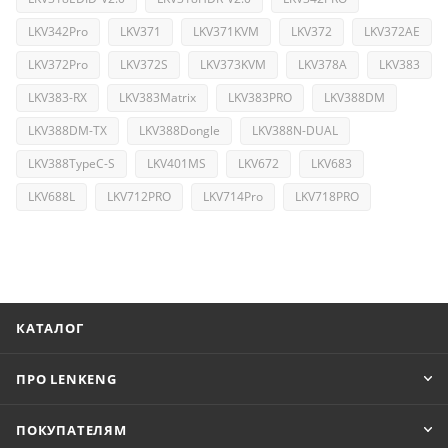
LKV342Pro
LKV371
LKV371KVM
LKV372
LKV372AE
LKV372Pro
LKV372S
LKV373KVM
LKV378A
LKV383
LKV383-RX
LKV383Matrix
LKV383PRO
LKV388DM
LKV388DM-TX
LKV388Dongle
LKV388N-DUAL
LKV388TypeC-S
LKV401MS
LKV672
LKV683
LKV688L
LKV712PRO
LKV714Pro
LKV718PRO
КАТАЛОГ
ПРО LENKENG
ПОКУПАТЕЛЯМ