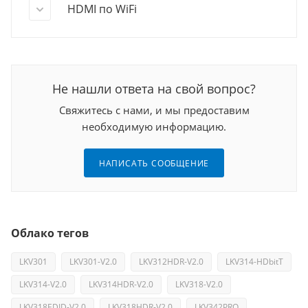
HDMI по WiFi
Не нашли ответа на свой вопрос?
Свяжитесь с нами, и мы предоставим
необходимую информацию.
НАПИСАТЬ СООБЩЕНИЕ
Облако тегов
LKV301
LKV301-V2.0
LKV312HDR-V2.0
LKV314-HDbitT
LKV314-V2.0
LKV314HDR-V2.0
LKV318-V2.0
LKV318EDID-V2.0
LKV318HDR-V2.0
LKV342PRO