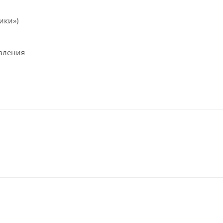
ики»)
вления