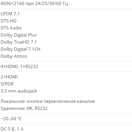
4096×2160 при 24/25/30/60 Гц
LPCM 7.1
DTS-HD
DTS Audio
Dolby Digital Plus
Dolby TrueHD 7.1
Dolby Digital 7.1CH
Dolby Atmos
4×HDMI, 1×RS232
2×HDMI
S/PDIF
3,5 mm audiojack
Локальное: кнопки переключения каналов
Удаленное: ИК, RS232
−20..60 °C
DC 5 В, 1 A