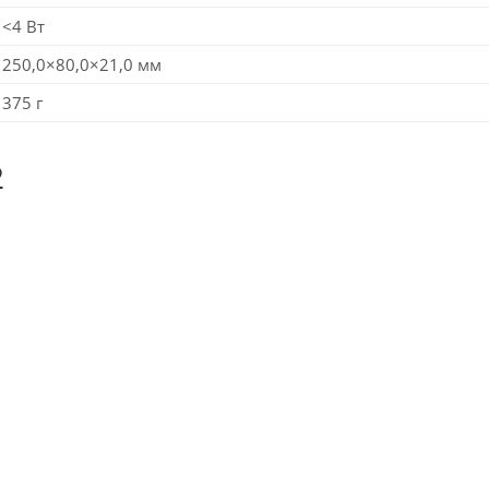
<4 Вт
250,0×80,0×21,0 мм
375 г
2