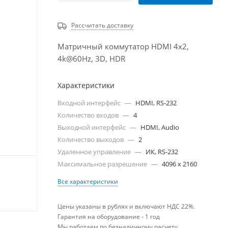
Рассчитать доставку
Матричный коммутатор HDMI 4x2,
4k@60Hz, 3D, HDR
Характеристики
Входной интерфейс
—
HDMI, RS-232
Количество входов
—
4
Выходной интерфейс
—
HDMI, Audio
Количество выходов
—
2
Удаленное управление
—
ИК, RS-232
Максимальное разрешение
—
4096 x 2160
Все характеристики
Цены указаны в рублях и включают НДС 22%.
Гарантия на оборудование - 1 год
Мы работаем по безналичному расчету