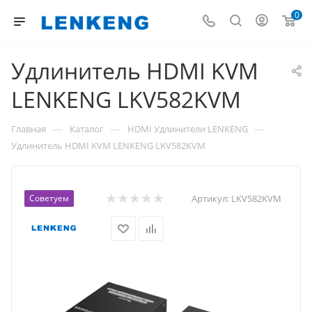
0
Удлинитель HDMI KVM
LENKENG LKV582KVM
—
—
—
Главная
Каталог
HDMI Удлинители LENKENG
Удлинитель HDMI KVM LENKENG LKV582KVM
Советуем
Артикул:
LKV582KVM