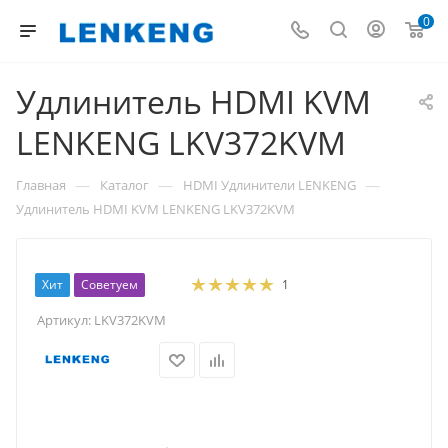
0
Удлинитель HDMI KVM
LENKENG LKV372KVM
—
—
—
Главная
Каталог
HDMI Удлинители LENKENG
Удлинитель HDMI KVM LENKENG LKV372KVM
Хит
Советуем
1
Артикул:
LKV372KVM