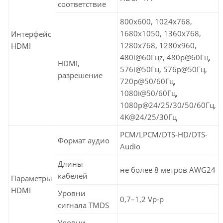
соответствие
800x600, 1024x768,
1680x1050, 1360x768,
Интерфейс
1280x768, 1280x960,
HDMI
480i@60Гцz, 480p@60Гц,
HDMI,
576i@50Гц, 576p@50Гц,
разрешение
720p@50/60Гц,
1080i@50/60Гц,
1080p@24/25/30/50/60Гц,
4K@24/25/30Гц
PCM/LPCM/DTS-HD/DTS-
Формат аудио
Audio
Длины
не более 8 метров AWG24
кабелей
Параметры
HDMI
Уровни
0,7–1,2 Vp-p
сигнала TMDS
Уровни