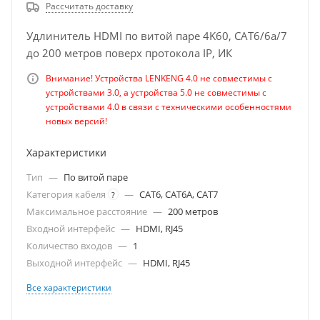
Рассчитать доставку
Удлинитель HDMI по витой паре 4K60, CAT6/6a/7
до 200 метров поверх протокола IP, ИК
Внимание! Устройства LENKENG 4.0 не совместимы с
устройствами 3.0, а устройства 5.0 не совместимы с
устройствами 4.0 в связи с техническими особенностями
новых версий!
Характеристики
Тип
—
По витой паре
Категория кабеля
—
CAT6, CAT6A, CAT7
?
Максимальное расстояние
—
200 метров
Входной интерфейс
—
HDMI, RJ45
Количество входов
—
1
Выходной интерфейс
—
HDMI, RJ45
Все характеристики