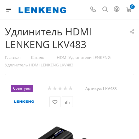
0
Удлинитель HDMI
LENKENG LKV483
—
—
—
Главная
Каталог
HDMI Удлинители LENKENG
Удлинитель HDMI LENKENG LKV483
Советуем
Артикул:
LKV483