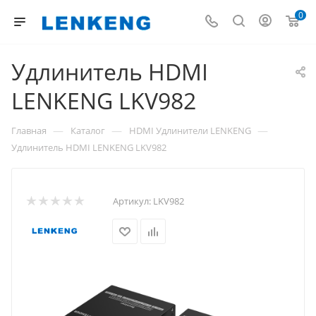
0
Удлинитель HDMI
LENKENG LKV982
—
—
—
Главная
Каталог
HDMI Удлинители LENKENG
Удлинитель HDMI LENKENG LKV982
Артикул:
LKV982