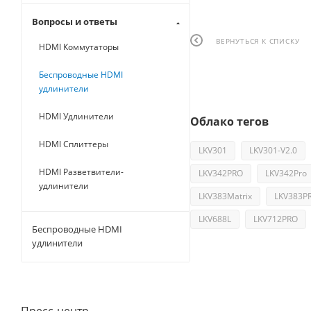
Вопросы и ответы
ВЕРНУТЬСЯ К СПИСКУ
HDMI Коммутаторы
Беспроводные HDMI
удлинители
HDMI Удлинители
Облако тегов
HDMI Сплиттеры
LKV301
LKV301-V2.0
HDMI Разветвители-
LKV342PRO
LKV342Pro
удлинители
LKV383Matrix
LKV383P
LKV688L
LKV712PRO
Беспроводные HDMI
удлинители