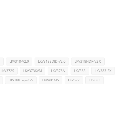
0
LKV318-V2.0
LKV318EDID-V2.0
LKV318HDR-V2.0
LKV372S
LKV373KVM
LKV378A
LKV383
LKV383-RX
LKV388TypeC-S
LKV401MS
LKV672
LKV683