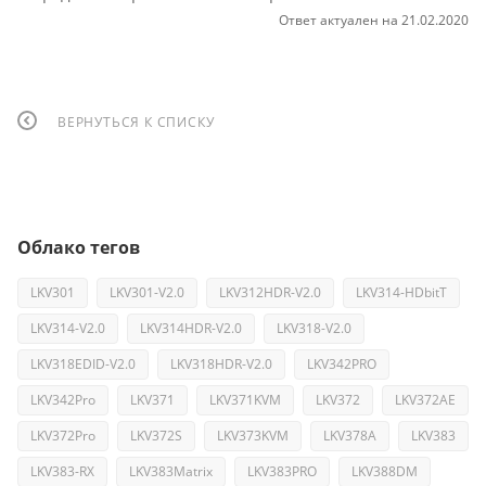
Ответ актуален на 21.02.2020
ВЕРНУТЬСЯ К СПИСКУ
Облако тегов
LKV301
LKV301-V2.0
LKV312HDR-V2.0
LKV314-HDbitT
LKV314-V2.0
LKV314HDR-V2.0
LKV318-V2.0
LKV318EDID-V2.0
LKV318HDR-V2.0
LKV342PRO
LKV342Pro
LKV371
LKV371KVM
LKV372
LKV372AE
LKV372Pro
LKV372S
LKV373KVM
LKV378A
LKV383
LKV383-RX
LKV383Matrix
LKV383PRO
LKV388DM