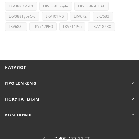
LKV388DM-TX
LKV388Dongle
LKV388N-DUAL
LKV388TypeC-S
LKV401MS
LKV672
LKV683
LKV688L
LKV712PRO
LKV714Pro
LKV718PRO
КАТАЛОГ
ПРО LENKENG
ПОКУПАТЕЛЯМ
КОМПАНИЯ