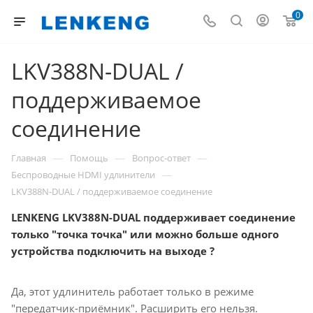
0
LKV388N-DUAL /
поддерживаемое
соединение
—
—
—
Главная
Помощь
Вопрос-ответ
—
Беспроводные HDMI удлинители
LKV388N-DUAL / поддерживаемое соединение
LENKENG LKV388N-DUAL поддерживает соединение
только "точка точка" или можно больше одного
устройства подключить на выходе ?
Да, этот удлинитель работает только в режиме
"передатчик-приёмник". Расширить его нельзя.