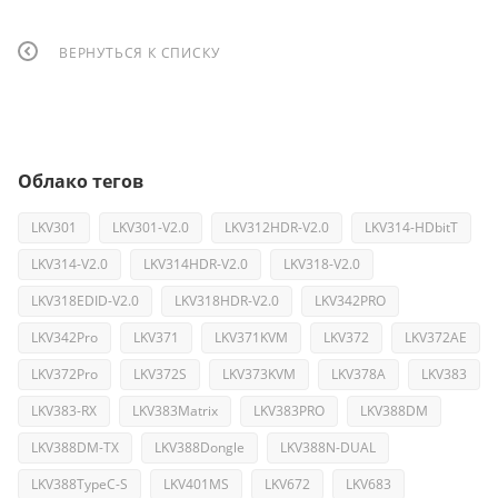
ВЕРНУТЬСЯ К СПИСКУ
Облако тегов
LKV301
LKV301-V2.0
LKV312HDR-V2.0
LKV314-HDbitT
LKV314-V2.0
LKV314HDR-V2.0
LKV318-V2.0
LKV318EDID-V2.0
LKV318HDR-V2.0
LKV342PRO
LKV342Pro
LKV371
LKV371KVM
LKV372
LKV372AE
LKV372Pro
LKV372S
LKV373KVM
LKV378A
LKV383
LKV383-RX
LKV383Matrix
LKV383PRO
LKV388DM
LKV388DM-TX
LKV388Dongle
LKV388N-DUAL
LKV388TypeC-S
LKV401MS
LKV672
LKV683