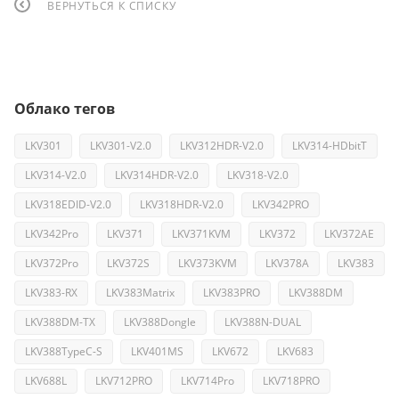
ВЕРНУТЬСЯ К СПИСКУ
Облако тегов
LKV301
LKV301-V2.0
LKV312HDR-V2.0
LKV314-HDbitT
LKV314-V2.0
LKV314HDR-V2.0
LKV318-V2.0
LKV318EDID-V2.0
LKV318HDR-V2.0
LKV342PRO
LKV342Pro
LKV371
LKV371KVM
LKV372
LKV372AE
LKV372Pro
LKV372S
LKV373KVM
LKV378A
LKV383
LKV383-RX
LKV383Matrix
LKV383PRO
LKV388DM
LKV388DM-TX
LKV388Dongle
LKV388N-DUAL
LKV388TypeC-S
LKV401MS
LKV672
LKV683
LKV688L
LKV712PRO
LKV714Pro
LKV718PRO