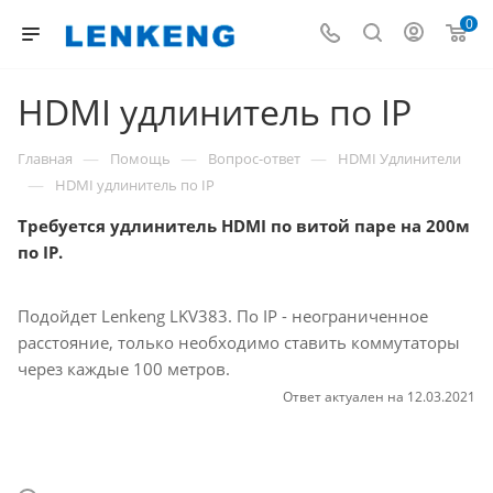
0
HDMI удлинитель по IP
—
—
—
Главная
Помощь
Вопрос-ответ
HDMI Удлинители
—
HDMI удлинитель по IP
Требуется удлинитель HDMI по витой паре на 200м
по IP.
Подойдет Lenkeng LKV383. По IP - неограниченное
расстояние, только необходимо ставить коммутаторы
через каждые 100 метров.
Ответ актуален на 12.03.2021