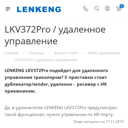
0
LKV372Pro / удаленное
управление
—
—
—
Главная
Помощь
Вопрос-ответ
HDMI Удлинители
—
LKV372Pro / удаленное управление
LENKENG LKV372Pro подойдет для удаленного
управления триколором? У приставки стоит
дубликатор/sender, удаленно - ресивер с ИК
приемником.
Да, в удлинителях LENKENG LKV372Pro предусмотрен
такой функционал, нужно управление по ИК-порту.
Ответ актуален на 17.11.2019