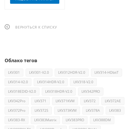
ВЕРНУТЬСЯ К СПИСКУ
Облако тегов
LKV301
LKV301-V2.0
LKV312HDR-V2.0
LKV314-HDbitT
LKV314-V2.0
LKV314HDR-V2.0
LKV318-V2.0
LKV318EDID-V2.0
LKV318HDR-V2.0
LKV342PRO
LKV342Pro
LKV371
LKV371KVM
LKV372
LKV372AE
LKV372Pro
LKV372S
LKV373KVM
LKV378A
LKV383
LKV383-RX
LKV383Matrix
LKV383PRO
LKV388DM