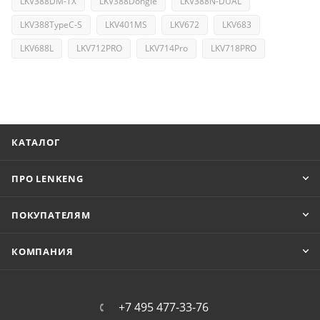
LKV388DM-TX
LKV388Dongle
LKV388N-DUAL
LKV388TypeC-S
LKV401MS
LKV672
LKV683
LKV688L
LKV712PRO
LKV714Pro
LKV718PRO
КАТАЛОГ
ПРО LENKENG
ПОКУПАТЕЛЯМ
КОМПАНИЯ
+7 495 477-33-76