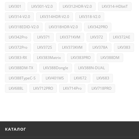
LKV301
LKV301-V2.0
LKV312HDR-V2.0
LKV314-HDbitT
LKV314-V2.0
LKV314HDR-V2.0
LKV318-V2.0
LKV318EDID-V2.0
LKV318HDR-V2.0
LKV342PRO
LKV342Pro
LKV371
LKV371KVM
LKV372
LKV372AE
LKV372Pro
LKV372S
LKV373KVM
LKV378A
LKV383
LKV383-RX
LKV383Matrix
LKV383PRO
LKV388DM
LKV388DM-TX
LKV388Dongle
LKV388N-DUAL
LKV388TypeC-S
LKV401MS
LKV672
LKV683
LKV688L
LKV712PRO
LKV714Pro
LKV718PRO
КАТАЛОГ