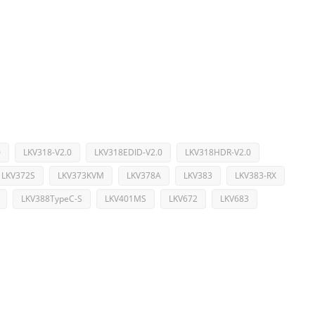
0
LKV318-V2.0
LKV318EDID-V2.0
LKV318HDR-V2.0
LKV372S
LKV373KVM
LKV378A
LKV383
LKV383-RX
LKV388TypeC-S
LKV401MS
LKV672
LKV683