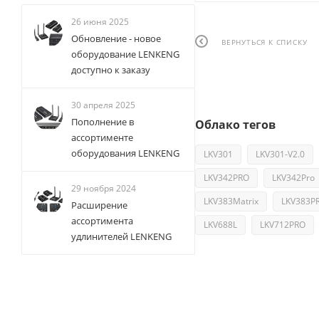
26 июня 2025
Обновление - новое
ВЕРНУТЬСЯ К СПИСКУ
оборудование LENKENG
доступно к заказу
30 апреля 2025
Пополнение в
Облако тегов
ассортименте
оборудования LENKENG
LKV301
LKV301-V2.0
LKV342PRO
LKV342Pro
29 ноября 2024
LKV383Matrix
LKV383P
Расширение
ассортимента
LKV688L
LKV712PRO
удлинителей LENKENG