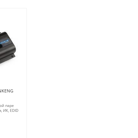
ENKENG
ой паре
в, ИК, EDID