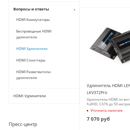
Вопросы и ответы
HDMI Коммутаторы
Беспроводные HDMI
удлинители
HDMI Удлинители
HDMI Сплиттеры
HDMI Разветвители-
удлинители
Удлинитель HDMI L
LKV372Pro
HDMI Удлинители
Удлинитель HDMI по вит
FullHD, CAT6 до 50 метро
Уточнить наличие
7 070
руб
Пресс-центр