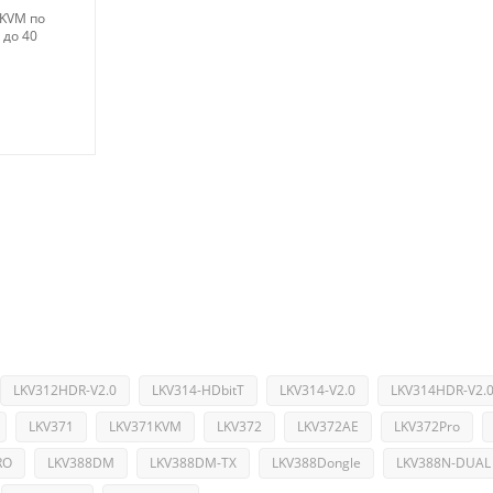
 KVM по
 до 40
LKV312HDR-V2.0
LKV314-HDbitT
LKV314-V2.0
LKV314HDR-V2.
LKV371
LKV371KVM
LKV372
LKV372AE
LKV372Pro
RO
LKV388DM
LKV388DM-TX
LKV388Dongle
LKV388N-DUAL