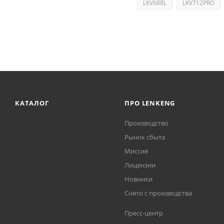
LKV688L
LKV712PRO
КАТАЛОГ
ПРО LENKENG
Производство
Рынок сбыта
Миссия
Лицензии
Новинки
Снято с производства
Пресс-центр