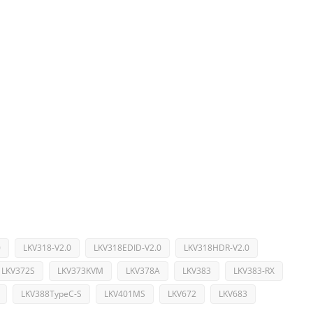
0
LKV318-V2.0
LKV318EDID-V2.0
LKV318HDR-V2.0
LKV372S
LKV373KVM
LKV378A
LKV383
LKV383-RX
LKV388TypeC-S
LKV401MS
LKV672
LKV683