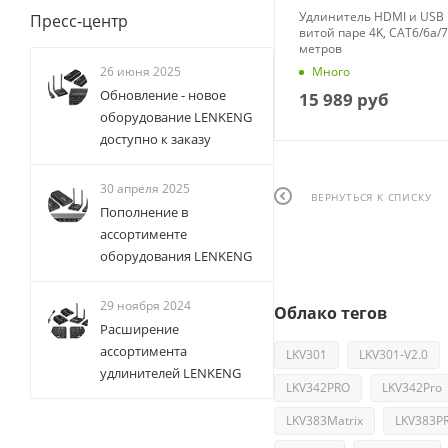
Удлинитель HDMI и USB
Пресс-центр
витой паре 4K, CAT6/6a/7
метров
Много
26 июня 2025
Обновление - новое
15 989
руб
оборудование LENKENG
доступно к заказу
30 апреля 2025
ВЕРНУТЬСЯ К СПИСКУ
Пополнение в
ассортименте
оборудования LENKENG
29 ноября 2024
Облако тегов
Расширение
ассортимента
LKV301
LKV301-V2.0
удлинителей LENKENG
LKV342PRO
LKV342Pro
LKV383Matrix
LKV383P