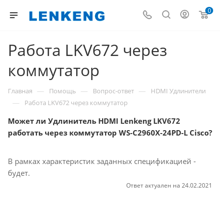
0
Работа LKV672 через
коммутатор
—
—
—
Главная
Помощь
Вопрос-ответ
HDMI Удлинители
—
Работа LKV672 через коммутатор
Может ли Удлинитель HDMI Lenkeng LKV672
работать через коммутатор WS-C2960X-24PD-L Cisco?
В рамках характеристик заданных спецификацией -
будет.
Ответ актуален на 24.02.2021