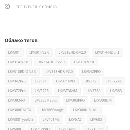
ВЕРНУТЬСЯ К СПИСКУ
Облако тегов
LKV301
LKV301-V2.0
LKV312HDR-V2.0
LKV314-HDbitT
LKV314-V2.0
LKV314HDR-V2.0
LKV318-V2.0
LKV318EDID-V2.0
LKV318HDR-V2.0
LKV342PRO
LKV342Pro
LKV371
LKV371KVM
LKV372
LKV372AE
LKV372Pro
LKV372S
LKV373KVM
LKV378A
LKV383
LKV383-RX
LKV383Matrix
LKV383PRO
LKV388DM
LKV388DM-TX
LKV388Dongle
LKV388N-DUAL
LKV388TypeC-S
LKV401MS
LKV672
LKV683
LKV688L
LKV712PRO
LKV714Pro
LKV718PRO