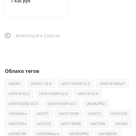
7 436
руб
ВЕРНУТЬСЯ К СПИСКУ
Облако тегов
LKV301
LKV301-V2.0
LKV312HDR-V2.0
LKV314-HDbitT
LKV314-V2.0
LKV314HDR-V2.0
LKV318-V2.0
LKV318EDID-V2.0
LKV318HDR-V2.0
LKV342PRO
LKV342Pro
LKV371
LKV371KVM
LKV372
LKV372AE
LKV372Pro
LKV372S
LKV373KVM
LKV378A
LKV383
LKV383-RX
LKV383Matrix
LKV383PRO
LKV388DM