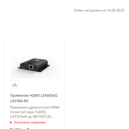
Ответ актуален на 16.06.2025
Приемник HDMI LENKENG
LKV383-RX
Приемник удлинителя HDMI
по витой паре FullHD,
CAT5/5e/6 до 80/100/120
метров поверх протокола IP,
Уточнить наличие
ИК