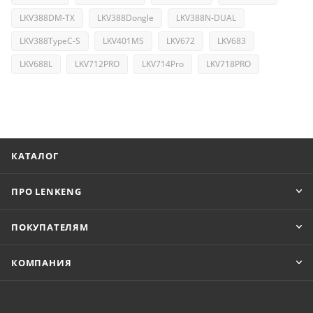
LKV388DM-TX
LKV388Dongle
LKV388N-DUAL
LKV388TypeC-S
LKV401MS
LKV672
LKV683
LKV688L
LKV712PRO
LKV714Pro
LKV718PRO
КАТАЛОГ
ПРО LENKENG
ПОКУПАТЕЛЯМ
КОМПАНИЯ