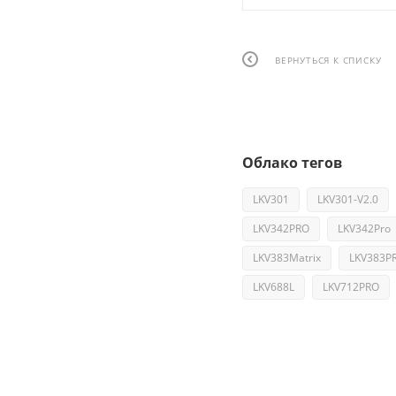
ВЕРНУТЬСЯ К СПИСКУ
Облако тегов
LKV301
LKV301-V2.0
LKV342PRO
LKV342Pro
LKV383Matrix
LKV383P
LKV688L
LKV712PRO