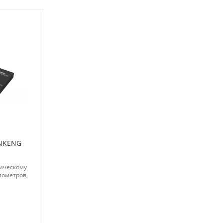
ENKENG
ическому
илометров,