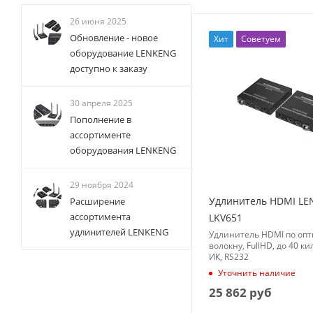
26 июня 2025
Обновление - новое
Хит
Советуем
оборудование LENKENG
доступно к заказу
30 апреля 2025
Пополнение в
ассортименте
оборудования LENKENG
29 ноября 2024
Удлинитель HDMI L
Расширение
ассортимента
LKV651
удлинителей LENKENG
Удлинитель HDMI по опт
волокну, FullHD, до 40 к
ИК, RS232
Уточнить наличие
25 862
руб