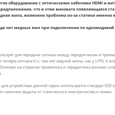
гое оборудование с оптическими кабелями HDMI и вито
 предположение, что в этом виновата появляющаяся ста
дная жила, возможно проблема из-за статики именно в
оде нет медных жил при подключении по одномодовой 
ользует для передачи сигнала между передатчиком и прием
потерю сигнала (т.к. там нет медной жилы, как у UTP). А все
локами на сторонах приемника и передатчика (иными сло
.
о для устройствах данной серии используется стандарт ESD (
чает наличие защиты от статического электричества и помех.