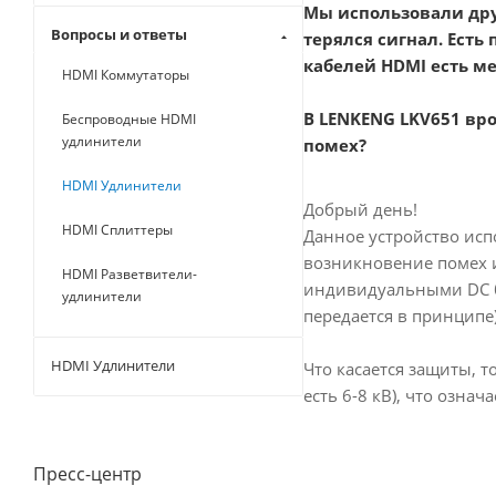
Мы использовали дру
Вопросы и ответы
терялся сигнал. Есть
кабелей HDMI есть ме
HDMI Коммутаторы
В LENKENG LKV651 вр
Беспроводные HDMI
удлинители
помех?
HDMI Удлинители
Добрый день!
HDMI Сплиттеры
Данное устройство исп
возникновение помех и 
HDMI Разветвители-
индивидуальными DC б
удлинители
передается в принципе)
HDMI Удлинители
Что касается защиты, т
есть 6-8 кВ), что озна
Пресс-центр