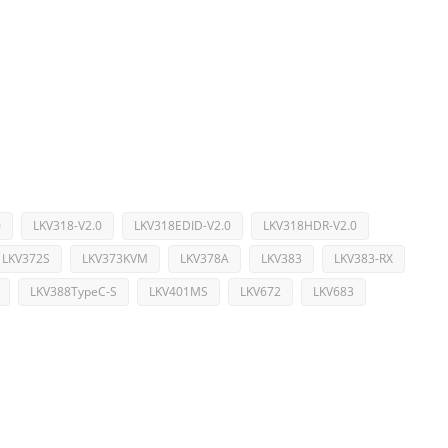
0
LKV318-V2.0
LKV318EDID-V2.0
LKV318HDR-V2.0
LKV372S
LKV373KVM
LKV378A
LKV383
LKV383-RX
LKV388TypeC-S
LKV401MS
LKV672
LKV683