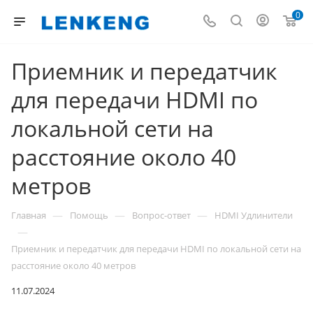
0
Приемник и передатчик
для передачи HDMI по
локальной сети на
расстояние около 40
метров
—
—
—
Главная
Помощь
Вопрос-ответ
HDMI Удлинители
—
Приемник и передатчик для передачи HDMI по локальной сети на
расстояние около 40 метров
11.07.2024