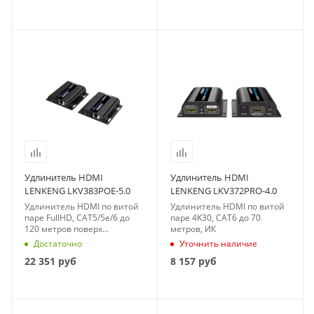
Удлинитель HDMI
Удлинитель HDMI
LENKENG LKV383POE-5.0
LENKENG LKV372PRO-4.0
Удлинитель HDMI по витой
Удлинитель HDMI по витой
паре FullHD, CAT5/5e/6 до
паре 4K30, CAT6 до 70
120 метров поверх
метров, ИК
протокола IP, ИК
Достаточно
Уточнить наличие
22 351
руб
8 157
руб