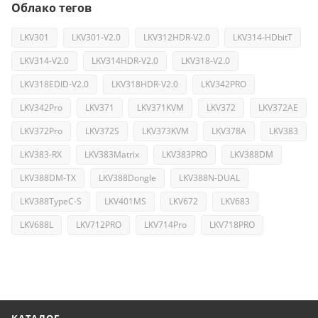
Облако тегов
LKV301
LKV301-V2.0
LKV312HDR-V2.0
LKV314-HDbitT
LKV314-V2.0
LKV314HDR-V2.0
LKV318-V2.0
LKV318EDID-V2.0
LKV318HDR-V2.0
LKV342PRO
LKV342Pro
LKV371
LKV371KVM
LKV372
LKV372AE
LKV372Pro
LKV372S
LKV373KVM
LKV378A
LKV383
LKV383-RX
LKV383Matrix
LKV383PRO
LKV388DM
LKV388DM-TX
LKV388Dongle
LKV388N-DUAL
LKV388TypeC-S
LKV401MS
LKV672
LKV683
LKV688L
LKV712PRO
LKV714Pro
LKV718PRO