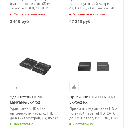
(однонаправленный) из
паре с функцией матрицы
Type-C в HDMI, 4K HDR
4K, CAT6 до 120 метров, ИК
Уточнить наличие
Уточнить наличие
2 610
руб
47 313
руб
Удлинитель HDMI
Приемник HDMI LENKENG
LENKENG LKV752
LKV562-RX
Удлинитель HDMI по
Приемник удлинителя HDMI
оптическому кабелю, FHD,
по витой паре FullHD, CAT6
до 40 километров, ИК, RS232
до 150 метров, ИК, EDID, HDR
Достаточно
Достаточно