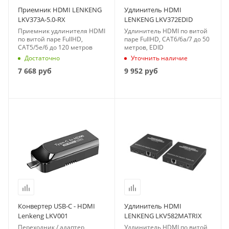
Приемник HDMI LENKENG
Удлинитель HDMI
LKV373A-5.0-RX
LENKENG LKV372EDID
Приемник удлинителя HDMI
Удлинитель HDMI по витой
по витой паре FullHD,
паре FullHD, CAT6/6a/7 до 50
CAT5/5e/6 до 120 метров
метров, EDID
Достаточно
Уточнить наличие
7 668
руб
9 952
руб
Конвертер USB-C - HDMI
Удлинитель HDMI
Lenkeng LKV001
LENKENG LKV582MATRIX
Переходник / адаптер
Удлинитель HDMI по витой