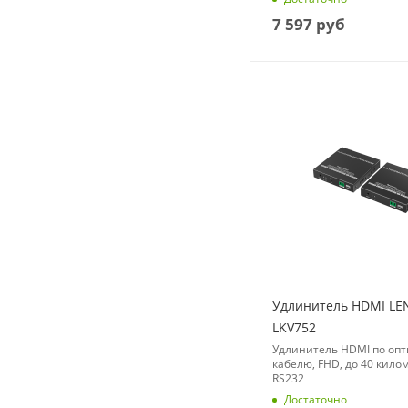
7 597
руб
Удлинитель HDMI L
LKV752
Удлинитель HDMI по опт
кабелю, FHD, до 40 килом
RS232
Достаточно