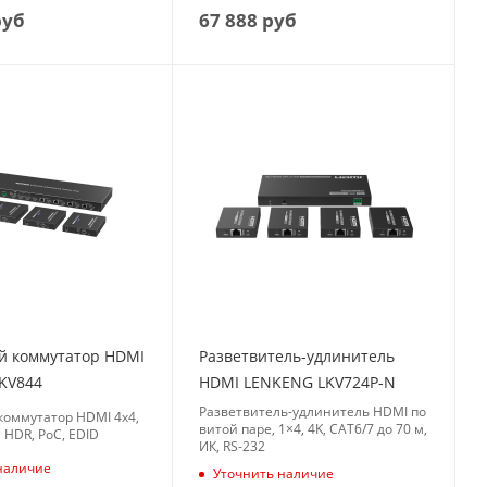
уб
67 888
руб
 коммутатор HDMI
Разветвитель-удлинитель
KV844
HDMI LENKENG LKV724P-N
Разветвитель-удлинитель HDMI по
оммутатор HDMI 4x4,
витой паре, 1×4, 4K, CAT6/7 до 70 м,
 HDR, PoC, EDID
ИК, RS-232
наличие
Уточнить наличие