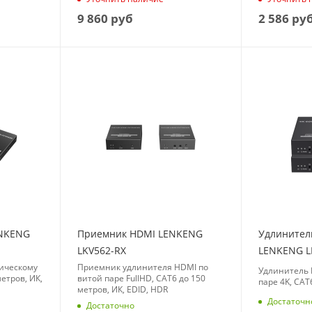
9 860
руб
2 586
ру
ENKENG
Приемник HDMI LENKENG
Удлинител
LKV562-RX
LENKENG L
ическому
Приемник удлинителя HDMI по
Удлинитель 
етров, ИК,
витой паре FullHD, CAT6 до 150
паре 4K, CAT
метров, ИК, EDID, HDR
Достаточн
Достаточно