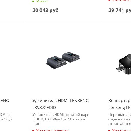
Много
20 043
руб
29 741
р
KENG
Удлинитель HDMI LENKENG
Конвертер
LKV372EDID
Lenkeng L
DMI по
Удлинитель HDMI по витой паре
Переходник 
5e/6 до
FullHD, CAT6/6a/7 до 50 метров,
(однонаправ
EDID
HDMI, 4K HD
Уточнить наличие
Уточнить 