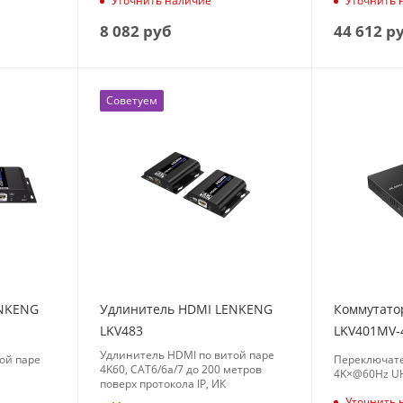
Уточнить наличие
Уточнить 
8 082
руб
44 612
р
Советуем
ENKENG
Удлинитель HDMI LENKENG
Коммутато
LKV483
LKV401MV-
Удлинитель HDMI по витой паре
ой паре
Переключате
4K60, CAT6/6a/7 до 200 метров
4K×@60Hz U
поверх протокола IP, ИК
Уточнить 