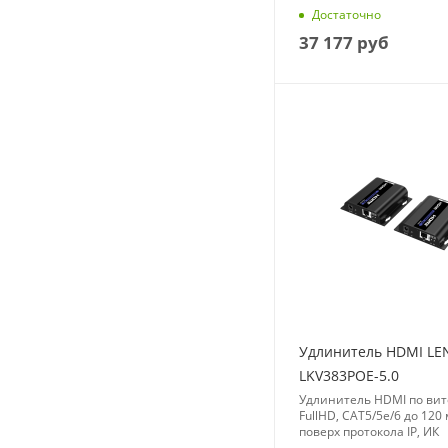
Достаточно
37 177
руб
Удлинитель HDMI L
LKV383POE-5.0
Удлинитель HDMI по вит
FullHD, CAT5/5e/6 до 120
поверх протокола IP, ИК