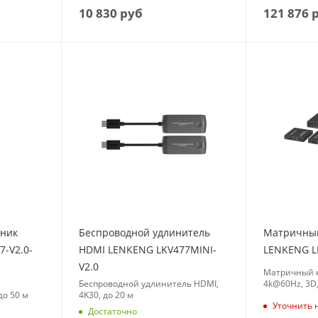
121 876
р
10 830
руб
мник
Беспроводной удлинитель
Матричный
-V2.0-
HDMI LENKENG LKV477MINI-
LENKENG L
V2.0
Матричный к
Беспроводной удлинитель HDMI,
4k@60Hz, 3D,
до 50 м
4K30, до 20 м
Уточнить 
Достаточно