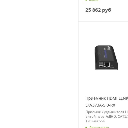
25 862
руб
Приемник HDMI LEN
LKV373A-5.0-RX
Приемник удлинителя H
витой паре FullHD, CAT5/
120 метров
Достаточно