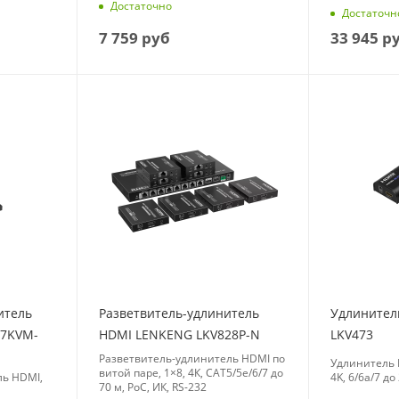
Достаточно
Достаточн
7 759
руб
33 945
р
итель
Разветвитель-удлинитель
Удлинител
77KVM-
HDMI LENKENG LKV828P-N
LKV473
Разветвитель-удлинитель HDMI по
Удлинитель 
витой паре, 1×8, 4К, CAT5/5e/6/7 до
ль HDMI,
4K, 6/6a/7 д
70 м, PoC, ИК, RS-232