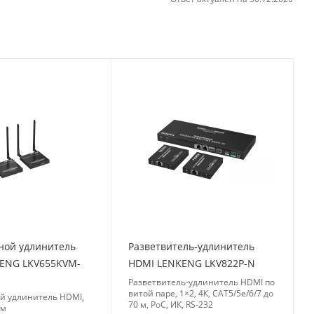
ной удлинитель
Разветвитель-удлинитель
ENG LKV655KVM-
HDMI LENKENG LKV822P-N
Разветвитель-удлинитель HDMI по
витой паре, 1×2, 4К, CAT5/5e/6/7 до
й удлинитель HDMI,
70 м, PoC, ИК, RS-232
 м