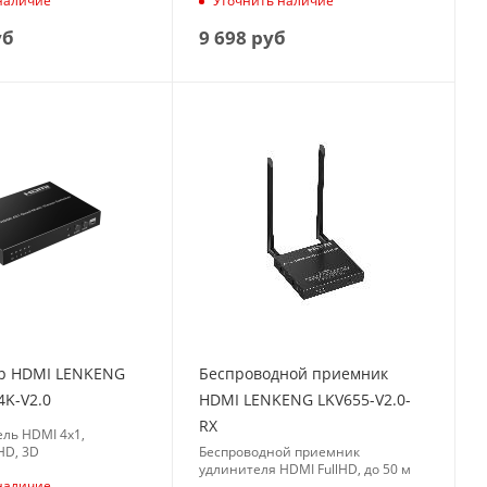
наличие
Уточнить наличие
уб
9 698
руб
р HDMI LENKENG
Беспроводной приемник
4K-V2.0
HDMI LENKENG LKV655-V2.0-
RX
ль HDMI 4x1,
HD, 3D
Беспроводной приемник
удлинителя HDMI FullHD, до 50 м
наличие