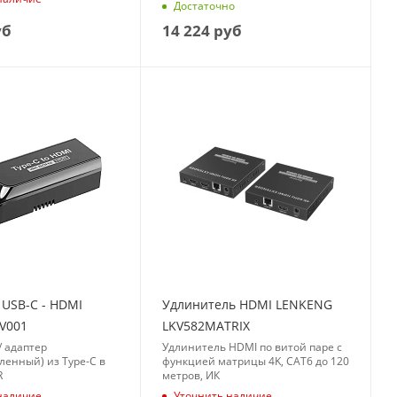
Достаточно
уб
14 224
руб
 USB-C - HDMI
Удлинитель HDMI LENKENG
KV001
LKV582MATRIX
/ адаптер
Удлинитель HDMI по витой паре с
ленный) из Type-C в
функцией матрицы 4K, CAT6 до 120
R
метров, ИК
наличие
Уточнить наличие