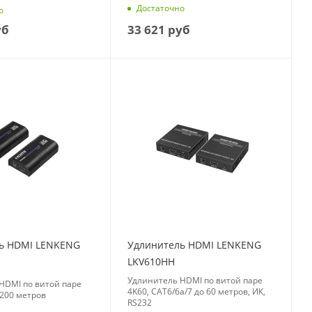
Достаточно
о
33 621
руб
уб
ь HDMI LENKENG
Удлинитель HDMI LENKENG
LKV610HH
Удлинитель HDMI по витой паре
HDMI по витой паре
4K60, CAT6/6a/7 до 60 метров, ИК,
о 200 метров
RS232