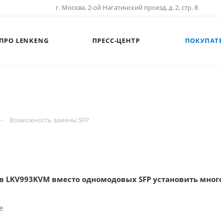
г. Москва, 2-ой Нагатинский проезд, д. 2, стр. 8
ПРО LENKENG
ПРЕСС-ЦЕНТР
ПОКУПАТ
—
Возможность замены SFP
 в LKV993KVM вместо одномодовых SFP установить мно
е