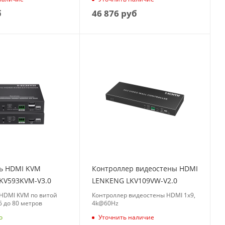
б
46 876
руб
ь HDMI KVM
Контроллер видеостены HDMI
KV593KVM-V3.0
LENKENG LKV109VW-V2.0
HDMI KVM по витой
Контроллер видеостены HDMI 1x9,
6 до 80 метров
4k@60Hz
о
Уточнить наличие