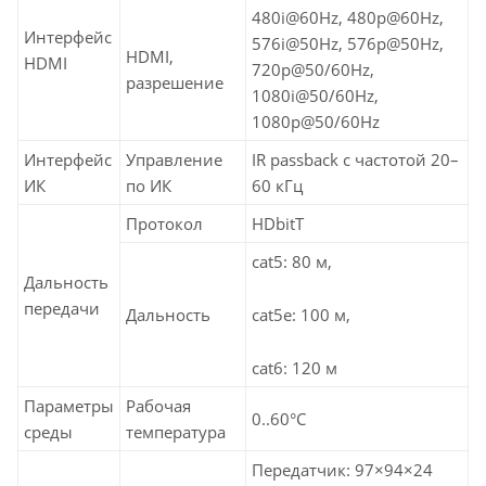
480i@60Hz, 480p@60Hz,
Интерфейс
576i@50Hz, 576p@50Hz,
HDMI,
HDMI
720p@50/60Hz,
разрешение
1080i@50/60Hz,
1080p@50/60Hz
Интерфейс
Управление
IR passback с частотой 20–
ИК
по ИК
60 кГц
Протокол
HDbitT
cat5: 80 м,
Дальность
передачи
cat5e: 100 м,
Дальность
cat6: 120 м
Параметры
Рабочая
0..60°C
среды
температура
Передатчик: 97×94×24