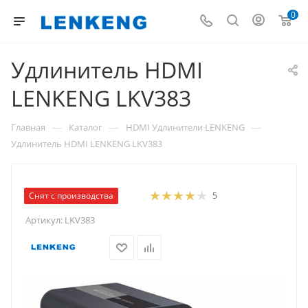
0
Удлинитель HDMI
LENKENG LKV383
—
—
—
Главная
Каталог
HDMI Удлинители LENKENG
Удлинитель HDMI LENKENG LKV383
Снят с производства
5
Артикул:
LKV383