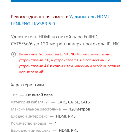
Рекомендованная замена:
Удлинитель HDMI
LENKENG LKV383-5.0
Удлинитель HDMI по витой паре FullHD,
CAT5/5e/6 до 120 метров поверх протокола IP, ИК
Внимание! Устройства LENKENG 4.0 не совместимы с
устройствами 3.0, а устройства 5.0 не совместимы с
устройствами 4.0 в связи с техническими особенностями
новых версий!
Характеристики
Тип
—
По витой паре
Категория кабеля
—
CAT5, CAT5E, CAT6
?
Максимальное расстояние
—
120 метров
Входной интерфейс
—
HDMI, RJ45
Количество входов
—
1
Выходной интерфейс
—
HDMI, RJ45